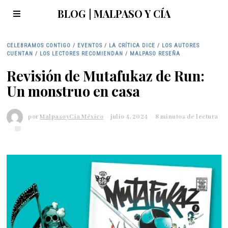
BLOG | MALPASO Y CÍA
CELEBRAMOS CONTIGO
/
EVENTOS
/
LA CRÍTICA DICE
/
LOS AUTORES
CUENTAN
/
LOS LECTORES RECOMIENDAN
/
MALPASO RESEÑA
Revisión de Mutafukaz de Run:
Un monstruo en casa
por
MalpasoyCia México
julio 4, 2024
a
8 minutos de lectura
g
o
s
t
o
2
1
,
2
0
2
4