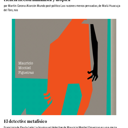
por Martín Corona Alarcón Mundo post-político Las razones menos pensadas, de Malú Huacuja
del Toro, nos
El detective metafísico
Francisco de Paula León La bruma y el detective de Mauricio Montiel Figueiras es una pieza