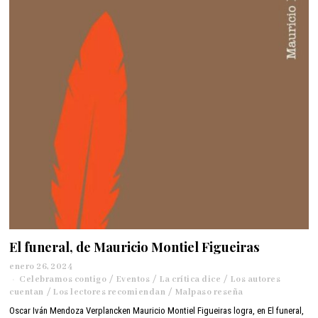
2
0
2
4
El funeral, de Mauricio Montiel Figueiras
enero 26, 2024
Celebramos contigo
/
Eventos
/
La crítica dice
/
Los autores
cuentan
/
Los lectores recomiendan
/
Malpaso reseña
Oscar Iván Mendoza Verplancken Mauricio Montiel Figueiras logra, en El funeral,