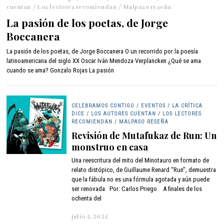
cuentan
/
Los lectores recomiendan
o
/
Malpaso reseña
s
La pasión de los poetas, de Jorge
t
Boccanera
o
2
La pasión de los poetas, de Jorge Boccanera O un recorrido por la poesía
1
latinoamericana del siglo XX Oscar Iván Mendoza Verplancken ¿Qué se ama
,
cuando se ama? Gonzalo Rojas La pasión
2
0
2
4
CELEBRAMOS CONTIGO
/
EVENTOS
/
LA CRÍTICA
DICE
/
LOS AUTORES CUENTAN
/
LOS LECTORES
RECOMIENDAN
/
MALPASO RESEÑA
Revisión de Mutafukaz de Run: Un
monstruo en casa
Una reescritura del mito del Minotauro en formato de
relato distópico, de Guillaume Renard “Run”, demuestra
que la fábula no es una fórmula agotada y aún puede
ser renovada Por: Carlos Priego A finales de los
ochenta del
julio 4, 2024
a