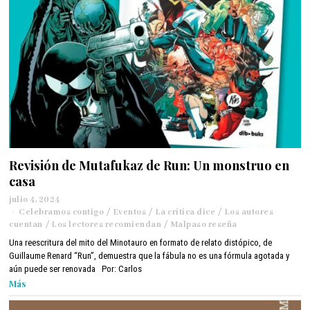
Revisión de Mutafukaz de Run: Un monstruo en
casa
julio 4, 2024
a
Celebramos contigo
g
/
Eventos
/
La crítica dice
/
Los autores
cuentan
/
Los lectores recomiendan
o
/
Malpaso reseña
s
Una reescritura del mito del Minotauro en formato de relato distópico, de
t
Guillaume Renard “Run”, demuestra que la fábula no es una fórmula agotada y
o
aún puede ser renovada Por: Carlos
2
Más
1
,