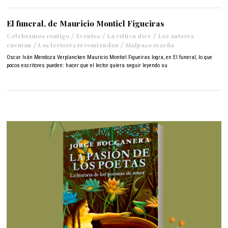
g
o
s
El funeral, de Mauricio Montiel Figueiras
t
Celebramos contigo
/
Eventos
/
La crítica dice
/
Los autores
o
cuentan
/
Los lectores recomiendan
/
Malpaso reseña
2
1
Oscar Iván Mendoza Verplancken Mauricio Montiel Figueiras logra, en El funeral, lo que
,
pocos escritores pueden: hacer que el lector quiera seguir leyendo su
2
0
2
4