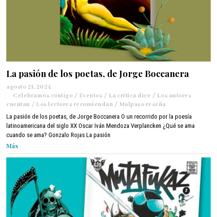
La pasión de los poetas, de Jorge Boccanera
agosto 21, 2024
a
Celebramos contigo
g
/
Eventos
/
La crítica dice
/
Los autores
cuentan
/
Los lectores recomiendan
o
/
Malpaso reseña
s
La pasión de los poetas, de Jorge Boccanera O un recorrido por la poesía
t
latinoamericana del siglo XX Oscar Iván Mendoza Verplancken ¿Qué se ama
o
cuando se ama? Gonzalo Rojas La pasión
2
Más
1
,
2
0
2
4