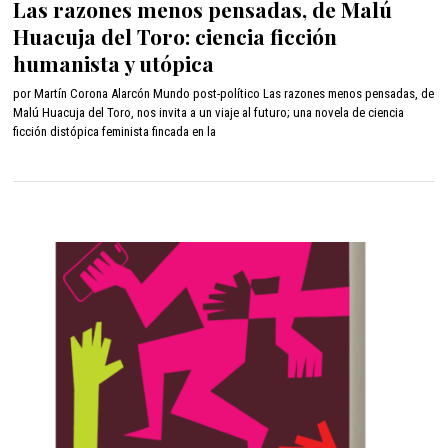
Las razones menos pensadas, de Malú
o
Huacuja del Toro: ciencia ficción
s
t
humanista y utópica
o
1
por Martín Corona Alarcón Mundo post-político Las razones menos pensadas, de
8
Malú Huacuja del Toro, nos invita a un viaje al futuro; una novela de ciencia
,
ficción distópica feminista fincada en la
2
0
2
5