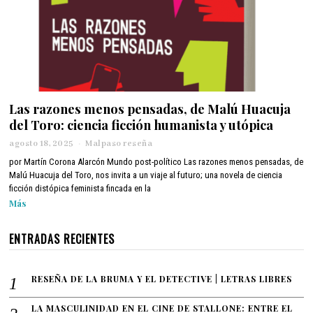
Las razones menos pensadas, de Malú Huacuja
del Toro: ciencia ficción humanista y utópica
agosto 18, 2025
a
Malpaso reseña
g
por Martín Corona Alarcón Mundo post-político Las razones menos pensadas, de
o
Malú Huacuja del Toro, nos invita a un viaje al futuro; una novela de ciencia
s
ficción distópica feminista fincada en la
t
Más
o
1
8
ENTRADAS RECIENTES
,
2
0
RESEÑA DE LA BRUMA Y EL DETECTIVE | LETRAS LIBRES
2
5
LA MASCULINIDAD EN EL CINE DE STALLONE: ENTRE EL